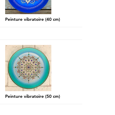
More
Peinture vibratoire (40 cm)
More
Peinture vibratoire (50 cm)