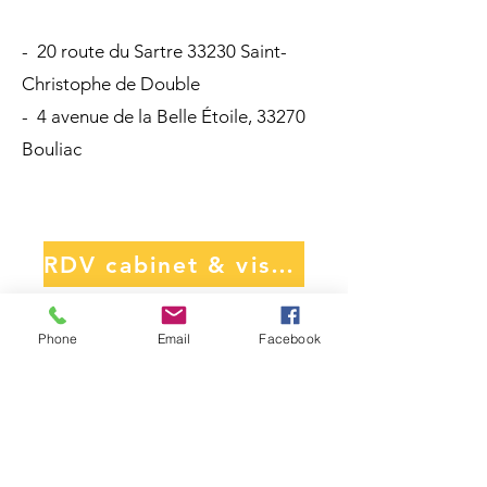
- 20 route du Sartre 33230 Saint-
Christophe de Double
-
4 avenue de la Belle Étoile, 33270
Bouliac
RDV cabinet & visio Crenolibre
RDV Cabinet & Visio - Crenolibre.fr
Phone
Email
Facebook
Soin d'amour et de douceur de
Marie