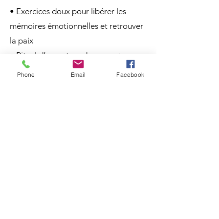
• Exercices doux pour libérer les
mémoires émotionnelles et retrouver
la paix
• Rituel d’ouverture du cœur et
pratiques de présence
Phone
Email
Facebook
3. Illumination physique &
énergétique
• Activation de ton énergie vitale
(respiration, Qigong, éveil du corps)
• Méditations pour réconcilier ton
corps avec ton âme
• Ancrage dans la matière :
spiritualité incarnée et vibrante
• Harmonisation de tes corps subtils